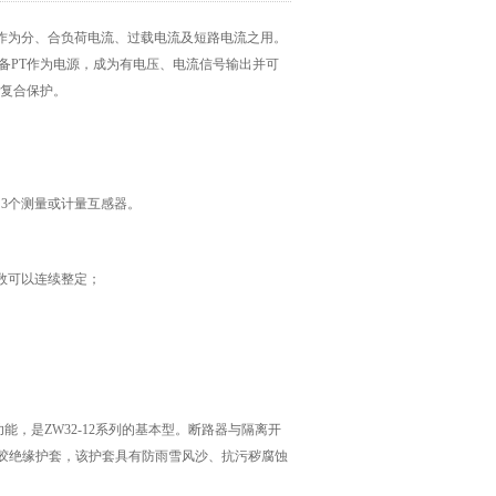
中，作为分、合负荷电流、过载电流及短路电流之用。
备PT作为电源，成为有电压、电流信号输出并可
段复合保护。
～3个测量或计量互感器。
数可以连续整定；
，是ZW32-12系列的基本型。断路器与隔离开
橡胶绝缘护套，该护套具有防雨雪风沙、抗污秽腐蚀