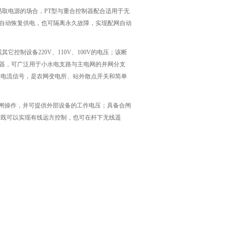
取电源的场合，PT型与重合控制器配合适用于无
自动恢复供电，也可隔离永久故障，实现配网自动
控制设备220V、110V、100V的电压；该断
器，可广泛用于小水电支路与主电网的并网分支
、电流信号，是农网变电所、站外散点开关和简单
合闸操作，并可提供外部设备的工作电压；具备合闸
 既可以实现有线远方控制，也可在杆下无线遥