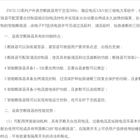
ZW32-12系列户外真空断路器用于交流50Hz、额定电压12kV的三相电力系统
断路器可配置重合控制器能识别电流特性并实现多次自动重合闸或永久故障的隔离，自
控制的智能断路器，由电子PT提供电源并可完成过流延时、涌流延时、短路速断的三
一、该真空断路器具有的功能特点：
2.断路器可以加装避雷器，避雷器可根据用户要求装在进、出线任意侧；
3.断路器可配装涌流控制器，使其具有躲涌流和过流速断的功能；断路器可加装2
4.智能断路器具备1～3次重合闸功能，且重合器参数可以整定；
5.智能断路器具备合闸涌流控制、过流保护和短路速断三段复合保护的功能，且参
6.智能断路器具备小电流接地保护功能，且参数可以连续整定；
7.智能断路器既可以实现有线远方控制，也可在杆下无线遥控。
二、该真空断路器的性能优势：
（1）可配用弹簧操动机构，具有开断关合负荷电流、过载电流及短路电流等基本功能
关配合使用可组成具有明显断口的“组合断路器”。在隔离开关上可供用户选择使用硅
的特点，可有效避免隔离开关的冰冻和氧化。