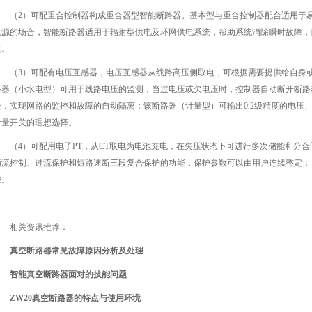
（2）可配重合控制器构成重合器型智能断路器。基本型与重合控制器配合适用于易
电源的场合，智能断路器适用于辐射型供电及环网供电系统，帮助系统消除瞬时故障，
化。
（3）可配有电压互感器，电压互感器从线路高压侧取电，可根据需要提供给自身或其它
路器（小水电型）可用于线路电压的监测，当过电压或欠电压时，控制器自动断开断路
处，实现网路的监控和故障的自动隔离；该断路器（计量型）可输出0.2级精度的电压
计量开关的理想选择。
（4）可配用电子PT，从CT取电为电池充电，在失压状态下可进行多次储能和分
涌流控制、过流保护和短路速断三段复合保护的功能，保护参数可以由用户连续整定；
控。
相关资讯推荐：
真空断路器常见故障原因分析及处理
智能真空断路器面对的技能问题
ZW20真空断路器的特点与使用环境